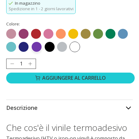
In magazzino
Spedizione in 1 - 2 giorni lavorativi
Colore:
Oro rosa
Rosso rosa
Rosso
Rosa
Arancione
Giallo
Dorato
Verde erba
Verde
Blu ocea
Blu acqua
Blu reale
Viola
Nero
Argento
Bianco
Quantità:
AGGIUNGERE AL CARRELLO
Descrizione
Che cos'è il vinile termoadesivo
Termoadesivo (HTV o iron-on vinyl) è composto da