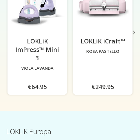
LOKLiK
LOKLiK iCraft™
-
ImPress™ Mini
ROSA PASTELLO
3
-
VIOLA LAVANDA
€64.95
€249.95
LOKLiK Europa