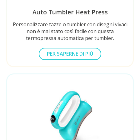
Auto Tumbler Heat Press
Personalizzare tazze o tumbler con disegni vivaci
non è mai stato così facile con questa
termopressa automatica per tumbler.
PER SAPERNE DI PIÙ
SUL LOKLIK
AUTO TUMBLER HEAT PRESS