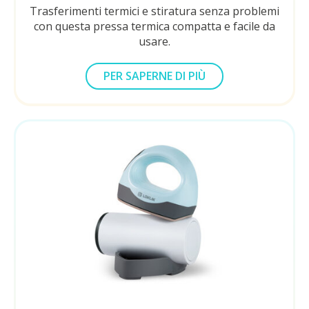
Trasferimenti termici e stiratura senza problemi
con questa pressa termica compatta e facile da
usare.
PER SAPERNE DI PIÙ
SUL LOKLIK
EASY HEAT PRESS