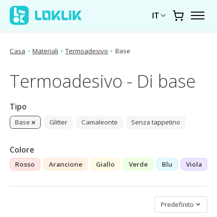
IT
Carrello
Casa
•
Materiali
•
Termoadesivo
•
Base
Termoadesivo - Di base
Tipo
Base
Glitter
Camaleonte
Senza tappetino
Colore
Rosso
Arancione
Giallo
Verde
Blu
Viola
Ordina per
Predefinito