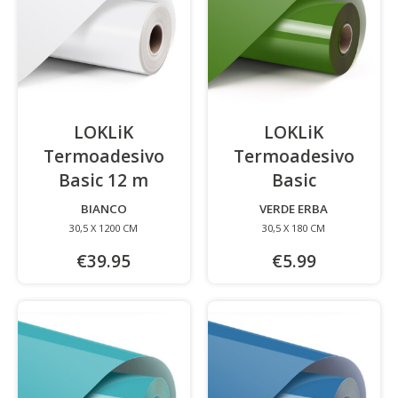
LOKLiK
LOKLiK
Termoadesivo
Termoadesivo
Basic 12 m
-
Basic
-
BIANCO
VERDE ERBA
30,5 X 1200 CM
30,5 X 180 CM
€39.95
€5.99