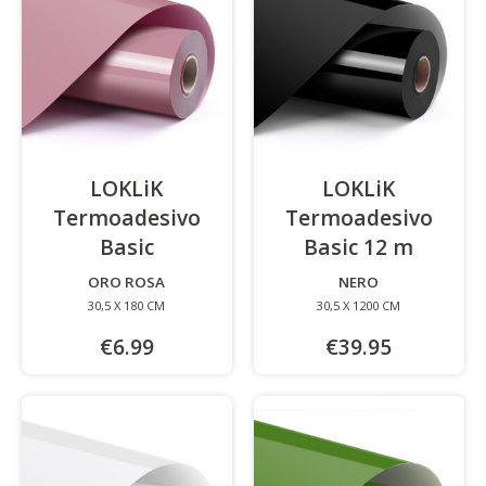
LOKLiK
LOKLiK
Termoadesivo
Termoadesivo
Basic
-
Basic 12 m
-
ORO ROSA
NERO
30,5 X 180 CM
30,5 X 1200 CM
€6.99
€39.95