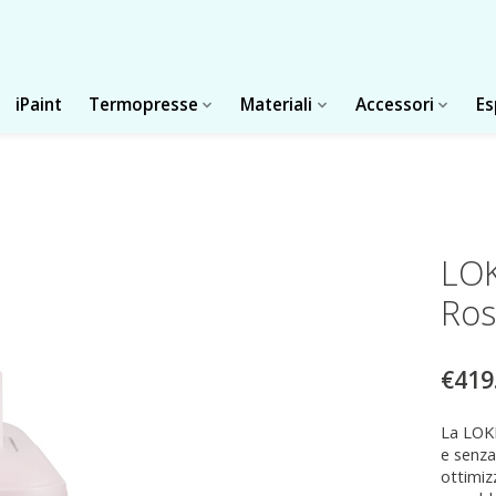
iPaint
Termopresse
Materiali
Accessori
Es
LOK
Ros
€419
La LOKL
e senza
ottimizz