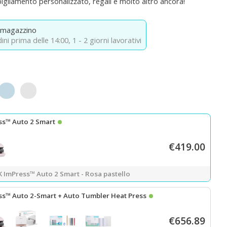
igliamento personalizzato, regali e molto altro ancora!
 magazzino
ini prima delle 14:00,
1 - 2 giorni lavorativi
pastello
Blu bolle
Bianco margherita
ss™ Auto 2 Smart
€419.00
 ImPress™ Auto 2 Smart - Rosa pastello
ss™ Auto 2-Smart + Auto Tumbler Heat Press
€656.89
 ImPress™ Auto 2 Smart - Rosa pastello
+
Auto Tumbler Heat Press -