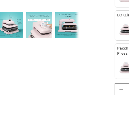
LOKLi
LOKLiK
Pacche
Press
LOKLiK
Quanti