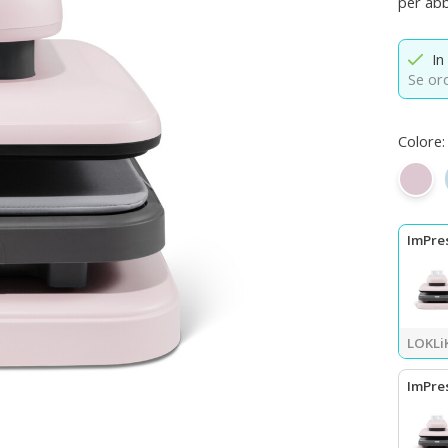
per abb
In
Se ord
Colore:
Rosa 
ImPre
LOKLiK
ImPre
LOKLiK