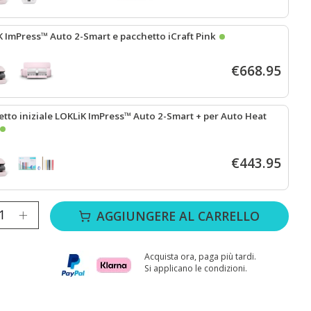
K ImPress™ Auto 2-Smart e pacchetto iCraft Pink
€668.95
 ImPress™ Auto 2 Smart - Rosa pastello
+
iCraft™ - Rosa pastello
tto iniziale LOKLiK ImPress™ Auto 2-Smart + per Auto Heat
 ImPress™ Auto 2 Smart - Rosa pastello
+
Starter Pack per Auto Heat
€443.95
tà:
AGGIUNGERE AL CARRELLO
Acquista ora, paga più tardi.
Si applicano le condizioni.