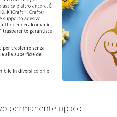
lastica e altro ancora. È
KLiK iCraft™, Crafter,
te supporto adesivo,
erfetto per decalcomanie,
ET trasparente garantisce
o per trasferire senza
e alla superficie del
bile in diversi colori e
esivo permanente opaco