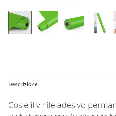
Descrizione
Cos'è il vinile adesivo perm
Il vinile adesivo permanente Apple Green è ideale 