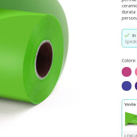
ceramic
durata 
persona
In
Spediz
Colore:
Fucsi
Blu r
Vinil
LOKLiK