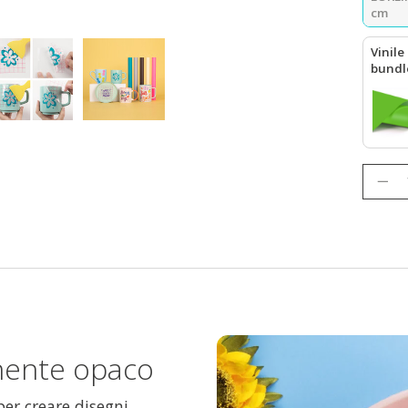
cm
Vinile
bund
LOKLiK
Quanti
anente opaco
per creare disegni