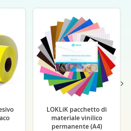
esivo
LOKLiK pacchetto di
paco
-
materiale vinilico
permanente (A4)