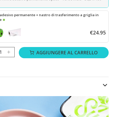
 adesivo permanente + nastro di trasferimento a griglia in
le
 Vinile adesivo permanente opaco - Verde mela - 30,5 x 180 cm
+
rot
€24.95
tà:
AGGIUNGERE AL CARRELLO