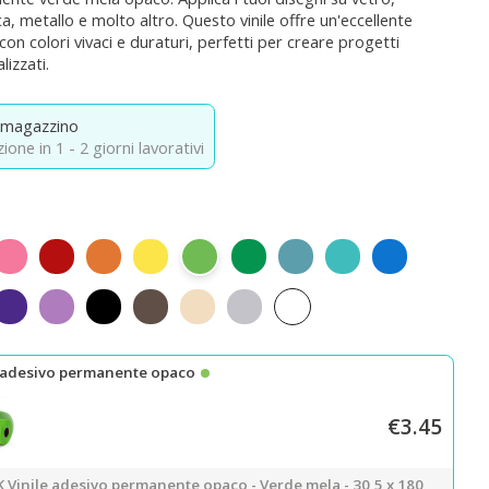
a, metallo e molto altro. Questo vinile offre un'eccellente
con colori vivaci e duraturi, perfetti per creare progetti
lizzati.
 magazzino
ione in 1 - 2 giorni lavorativi
a opaco
Rosa opaco
Rosso opaco
Arancione opaco
Giallo limone opaco
Verde mela opaco
Verde opaco
Verde acqua opaco
Blu Tiffany opaco
Blu opaco
e opaco
Viola opaco
Viola chiaro opaco
Nero opaco
Caffè scuro opaco
Beige opaco
Grigio chiaro opaco
Bianco opaco
e adesivo permanente opaco
€3.45
 Vinile adesivo permanente opaco - Verde mela - 30,5 x 180