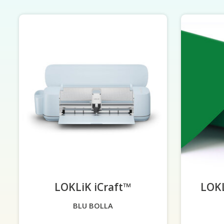
Articoli del carosello di prodotti
LOKLiK iCraft™
-
LOKL
BLU BOLLA