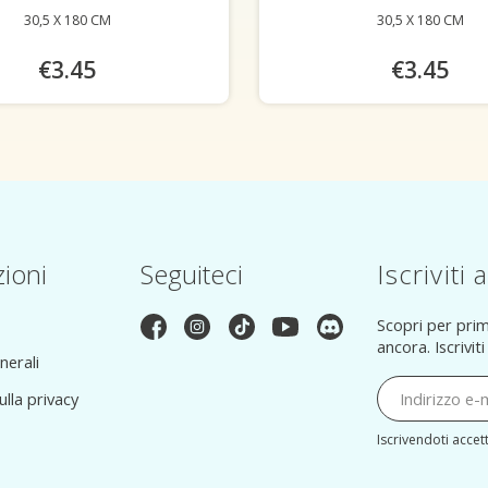
30,5 X 180 CM
30,5 X 180 CM
€3.45
€3.45
ioni
Seguiteci
Iscriviti
Scopri per prim
ancora. Iscrivi
nerali
ulla privacy
Iscrivendoti accet