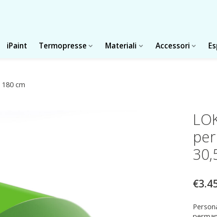
iPaint
Termopresse
Materiali
Accessori
Es
x 180 cm
LOK
per
30,
€3.4
Persona
permane