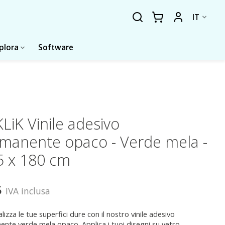
IT
plora
Software
LiK Vinile adesivo
manente opaco - Verde mela -
5 x 180 cm
5
IVA inclusa
lizza le tue superfici dure con il nostro vinile adesivo
nte verde mela opaco. Applica i tuoi disegni su vetro,