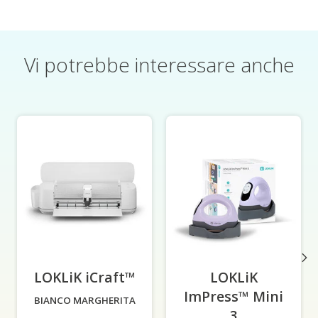
Vi potrebbe interessare anche
Articoli del carosello di prodotti
LOKLiK iCraft™
-
LOKLiK
ImPress™ Mini
BIANCO MARGHERITA
3
-