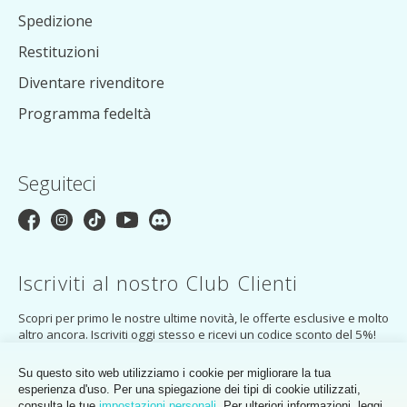
Spedizione
Restituzioni
Diventare rivenditore
Programma fedeltà
Seguiteci
Iscriviti al nostro Club Clienti
Scopri per primo le nostre ultime novità, le offerte esclusive e molto
altro ancora. Iscriviti oggi stesso e ricevi un codice sconto del 5%!
ISCRIVETEVI
Su questo sito web utilizziamo i cookie per migliorare la tua
esperienza d'uso. Per una spiegazione dei tipi di cookie utilizzati,
Iscrivendoti accetti
l'informativa sulla privacy
del MakerMondo Customer
consulta le tue
impostazioni personali
. Per ulteriori informazioni, leggi