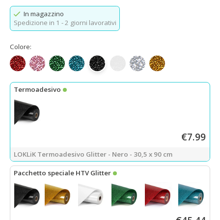
In magazzino
Spedizione in 1 - 2 giorni lavorativi
Colore:
Rosso glitterato
Rosa glitterato
Verde glitterato
Azzurro glitterato
Nero glitterato
Bianco glitterato
Argento glitterato
Glitter dorato
Termoadesivo
€7.99
LOKLiK Termoadesivo Glitter - Nero - 30,5 x 90 cm
Pacchetto speciale HTV Glitter
LOKLiK Termoadesivo - Nero - 30,5 x 90 cm
+
Termoadesivo - Do