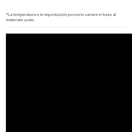
*La temperatura e le impostazioni possono variare in base al
materiale usato.