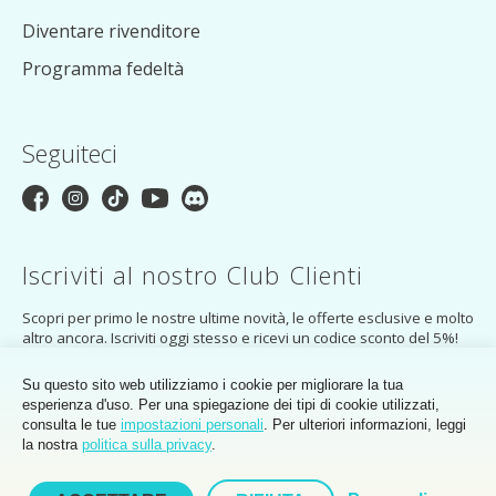
Diventare rivenditore
Programma fedeltà
Seguiteci
Iscriviti al nostro Club Clienti
Scopri per primo le nostre ultime novità, le offerte esclusive e molto
altro ancora. Iscriviti oggi stesso e ricevi un codice sconto del 5%!
ISCRIVETEVI
Su questo sito web utilizziamo i cookie per migliorare la tua
esperienza d'uso. Per una spiegazione dei tipi di cookie utilizzati,
Iscrivendoti accetti
l'informativa sulla privacy
del MakerMondo Customer
consulta le tue
impostazioni personali
. Per ulteriori informazioni, leggi
Club.
la nostra
politica sulla privacy
.