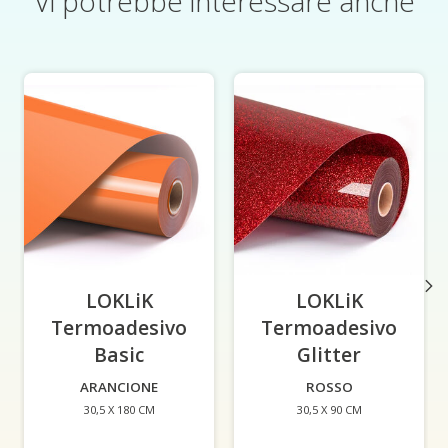
Vi potrebbe interessare anche
Articoli del carosello di prodotti
LOKLiK
LOKLiK
Termoadesivo
Termoadesivo
Basic
-
Glitter
-
ARANCIONE
ROSSO
30,5 X 180 CM
30,5 X 90 CM