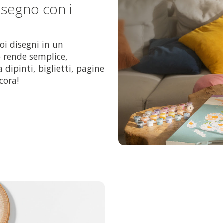
disegno con i
uoi disegni in un
o rende semplice,
dipinti, biglietti, pagine
cora!