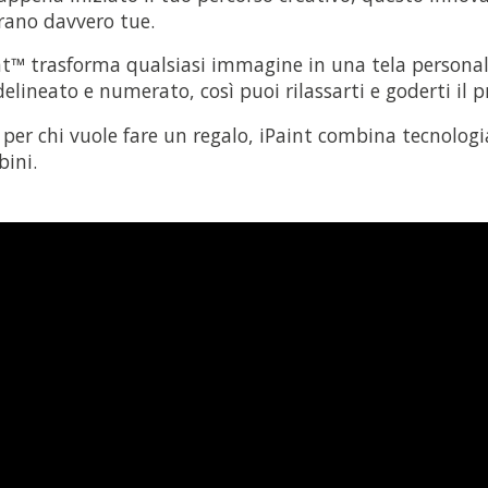
rano davvero tue.
nt™ trasforma qualsiasi immagine in una tela personali
elineato e numerato, così puoi rilassarti e goderti il p
e per chi vuole fare un regalo, iPaint combina tecnologi
bini.