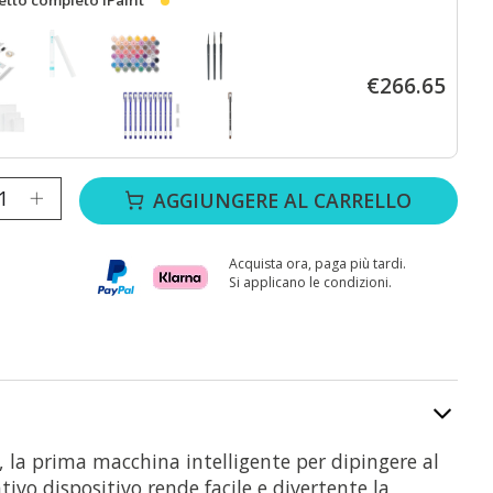
€266.65
 iPaint™ - Bubble Blue
+
Set di tele arrotolate in formato A3
+
Kit di c
tà:
AGGIUNGERE AL CARRELLO
Acquista ora, paga più tardi.
Si applicano le condizioni.
™, la prima macchina intelligente per dipingere al
ivo dispositivo rende facile e divertente la