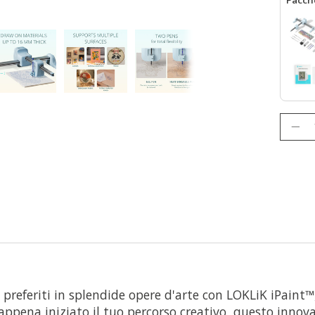
LOKLiK
Quanti
ni preferiti in splendide opere d'arte con LOKLiK iPaint
ppena iniziato il tuo percorso creativo, questo innovat