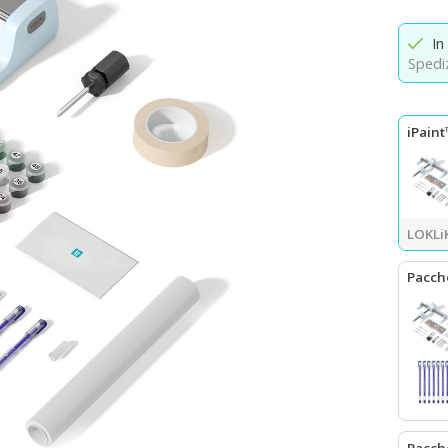
In
Spediz
iPain
LOKLiK
Pacche
LOKLiK
Pacch