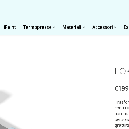
iPaint
Termopresse
Materiali
Accessori
Es
LOK
€199
Trasfor
con LOK
automat
persona
gratuit