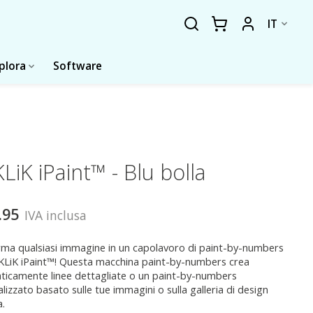
IT
plora
Software
LiK iPaint™ - Blu bolla
.95
IVA inclusa
ma qualsiasi immagine in un capolavoro di paint-by-numbers
LiK iPaint™! Questa macchina paint-by-numbers crea
icamente linee dettagliate o un paint-by-numbers
lizzato basato sulle tue immagini o sulla galleria di design
a.