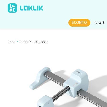
SCONTO
iCraft
Casa
•
iPaint™ - Blu bolla
Presentazione delle immagini dei prodotti Articoli