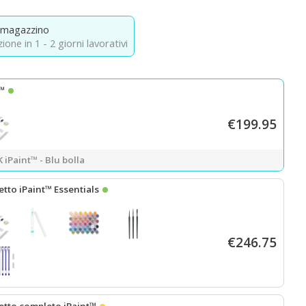
 magazzino
ione in 1 - 2 giorni lavorativi
t™
€199.95
 iPaint™ - Blu bolla
tto iPaint™ Essentials
€246.75
 iPaint™ - Bubble Blue
+
Set di tele arrotolate A3
+
Kit di colori acrilic
etto completo iPaint™